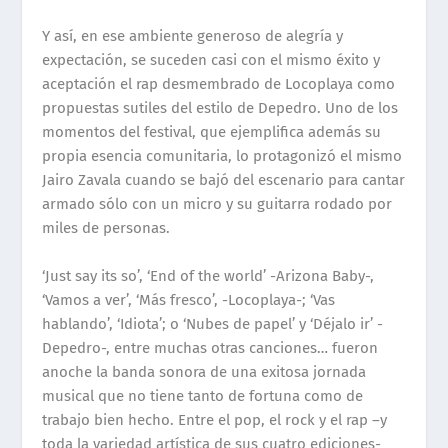
Y as
í
, en ese ambiente generoso de alegr
í
a y
expectaci
ó
n, se suceden casi con el mismo
é
xito y
aceptaci
ó
n el rap desmembrado de Loco
p
laya como
propuestas sutiles del estilo de Depedro. Uno de los
momentos del festival, que ejemplifica adem
á
s su
propia esencia comunitaria, lo protagoniz
ó
el mismo
Jairo Zavala cuando se baj
ó
del escenario para cantar
armado s
ó
lo con un micro y su guitarra rodado por
miles de personas.
‘Just say its so’, ‘End of the world’ -Arizona Baby-,
‘Vamos a ver’, ‘M
á
s fresco’, -Loco
p
laya-; ‘Vas
hablando’, ‘Idiota’; o ‘Nubes de papel’ y ‘D
é
jalo ir’ -
Depedro-, entre muchas otras canciones… fueron
anoche la banda sonora de una exitosa jornada
musical que no tiene tanto de fortuna como de
trabajo bien hecho. Entre el pop, el rock y el rap
–
y
toda la variedad art
í
stica de sus cuatro ediciones-