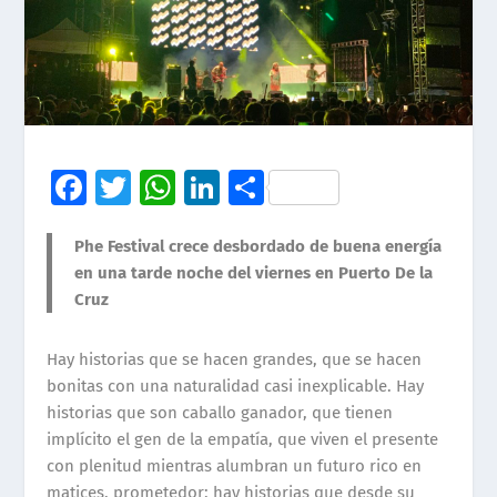
Fa
T
W
Li
C
ce
wi
h
n
o
Phe Festival crece desbordado de buena energía
b
tt
at
k
m
en una tarde noche del viernes en Puerto De la
o
er
s
e
p
Cruz
o
A
dI
ar
k
p
n
ti
Hay historias que se hacen grandes, que se hacen
bonitas con una naturalidad casi inexplicable. Hay
p
r
historias que son caballo ganador, que tienen
impl
í
cito el gen de la empat
í
a, que viven el presente
con plenitud mientras alumbran un futuro rico en
matices, prometedor; hay historias que desde su