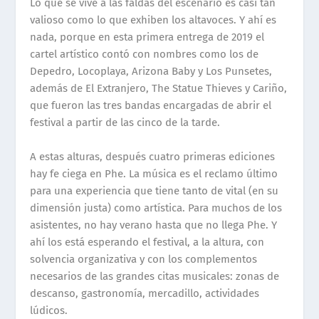
Lo que se vive a las faldas del escenario es casi tan
valioso como lo que exhiben los altavoces. Y ah
í
es
nada, porque en esta primera entrega de 2019 el
cartel art
í
stico cont
ó
con nombres como los de
Depedro, Loco
p
laya, Arizona Baby y
Los
Punsetes,
adem
á
s de El Extranjero, The Statue Thieves y Cari
ñ
o,
que fueron las tres bandas encargadas de abrir el
festival a partir de las cinco de la tarde.
A estas alturas, despu
é
s cuatro primeras ediciones
hay fe ciega en Phe. La m
ú
sica es el reclamo
ú
ltimo
para una experiencia que tiene tanto de vital (en su
dimensi
ó
n justa) como art
í
stica. Para muchos de los
asistentes, no hay verano hasta que no llega Phe. Y
ah
í
los est
á
esperando el festival, a la altura, con
solvencia organizativa y con los complementos
necesarios de las grandes citas musicales: zonas de
descanso, gastronom
í
a, mercadillo, actividades
l
ú
dicos.