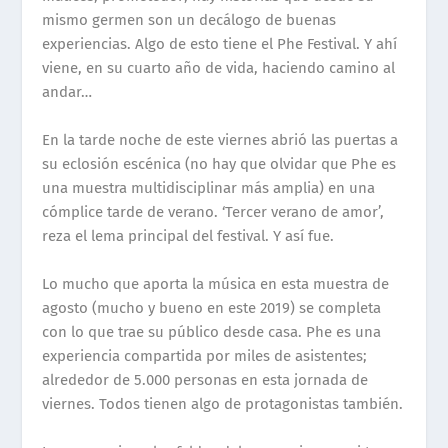
mismo germen son un dec
á
logo de buenas
experiencias. Algo de esto tiene el Phe Festival. Y ah
í
viene, en su cuarto a
ñ
o de vida, haciendo camino al
andar…
En la tarde noche de este viernes abri
ó
las puertas a
su eclosi
ó
n esc
é
nica (no hay que olvidar que Phe es
una muestra multidisciplinar m
á
s amplia) en una
c
ó
mplice tarde de verano. ‘Tercer verano de amor’,
reza el lema principal del festival. Y as
í
fue.
Lo mucho que aporta la m
ú
sica en esta muestra de
agosto (mucho y bueno en este 2019) se completa
con lo que trae su p
ú
blico desde casa. Phe es una
experiencia compartida por miles de asistentes;
alrededor de
5
.
000 personas en esta jornada de
viernes. Todos tienen algo de protagonistas tambi
é
n.